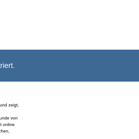
iert.
und zeigt,
Kunde von
t online
chen,