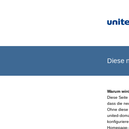
Diese n
Warum wird
Diese Seite 
dass die ne
Ohne diese 
united-doma
konfigurier
Homepage-B